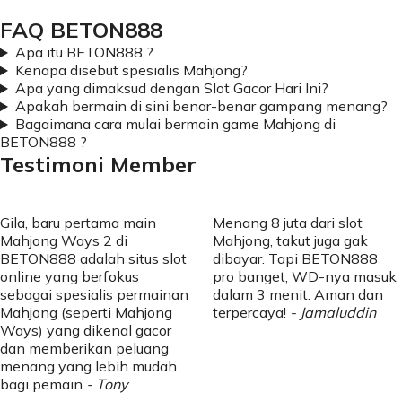
Loading...
FAQ BETON888
Apa itu BETON888 ?
Kenapa disebut spesialis Mahjong?
Apa yang dimaksud dengan Slot Gacor Hari Ini?
Apakah bermain di sini benar-benar gampang menang?
Bagaimana cara mulai bermain game Mahjong di
BETON888 ?
Testimoni Member
Gila, baru pertama main
Menang 8 juta dari slot
Mahjong Ways 2 di
Mahjong, takut juga gak
BETON888 adalah situs slot
dibayar. Tapi BETON888
online yang berfokus
pro banget, WD-nya masuk
sebagai spesialis permainan
dalam 3 menit. Aman dan
Mahjong (seperti Mahjong
terpercaya!
- Jamaluddin
Ways) yang dikenal gacor
dan memberikan peluang
menang yang lebih mudah
bagi pemain
- Tony