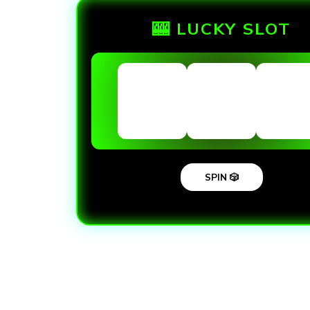
🎰 LUCKY SLOT
SPIN 🎲