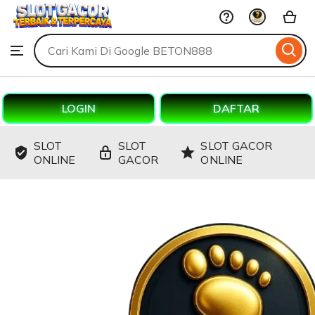
BETON888
Skip
to
Search
Browse
ontent
for
items
or
shops
LOGIN
DAFTAR
SLOT
SLOT
SLOT GACOR
ONLINE
GACOR
ONLINE